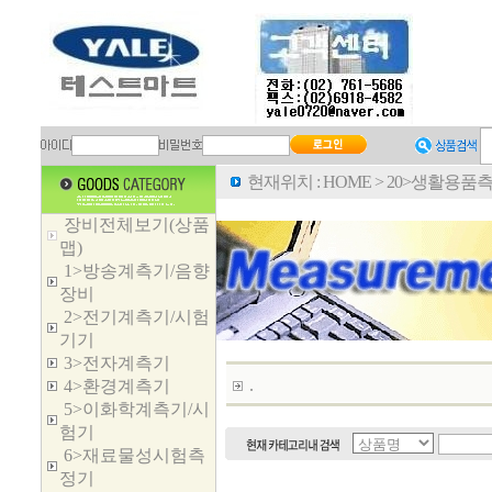
현재위치 :
HOME
>
20>생활용품
장비전체보기(상품
맵)
1>방송계측기/음향
장비
2>전기계측기/시험
기기
3>전자계측기
.
4>환경계측기
5>이화학계측기/시
험기
6>재료물성시험측
정기