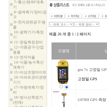
7>통신/랜/RF계측
기
8>광계측기/장비/공
구
9>전자관련공구/용
품
10>광학기기/측정
제품 26 개 중 1 / 2 페이지
기
11>정밀측정장비
12>각종공구/산업
모델명
용품
13>전자저울
14>식품/농수축산
계측기
geo 7x 고정밀 GP
15>비상조명라이트
16>아파트관리관련
고정밀 GPS
기기
17>차량계측기/장
비
18>방사선측정기
G970II GPS 측
(전체)