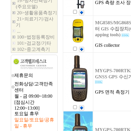
19>방사선측정기
GPS 측량 조사 
(주요모델)
20>생활용품측정기
21>의료기기/검사
MG858S/MG868
기
터 GIS 수집장치(GP
...
apping tools)
100>법정등록장비
101>검교정/기타
GIS collector
102>중고계측기
MYGPS-700RT
제휴문의
GNSS GPS 수신
전화상담/고객만족
센터
GPS 면적 측정기
월 - 금 09:00~18:00
[점심시간
12:00~13:00]
토요일 휴무
일요일/토요일/공휴
일 - 휴무
MYGPS-700RTK