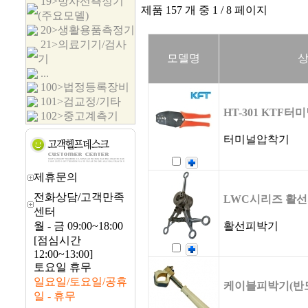
19>방사선측정기
제품 157 개 중 1 / 8 페이지
(주요모델)
20>생활용품측정기
21>의료기기/검사
모델명
기
...
100>법정등록장비
101>검교정/기타
HT-301 KTF터
102>중고계측기
터미널압착기
제휴문의
전화상담/고객만족
LWC시리즈 활
센터
월 - 금 09:00~18:00
활선피박기
[점심시간
12:00~13:00]
토요일 휴무
일요일/토요일/공휴
케이블피박기(반
일 - 휴무