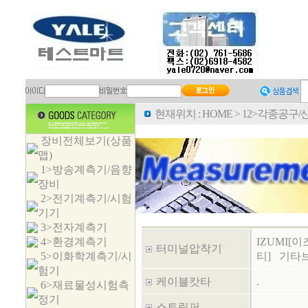
현재위치 :
HOME
>
12>각종공구
장비전체보기(상품
맵)
1>방송계측기/음향
장비
2>전기계측기/시험
기기
3>전자계측기
4>환경계측기
IZUMI[이
터미널압착기
5>이화학계측기/시
티]
기타
험기
케이블캇타
.
6>재료물성시험측
정기
스트립퍼
.