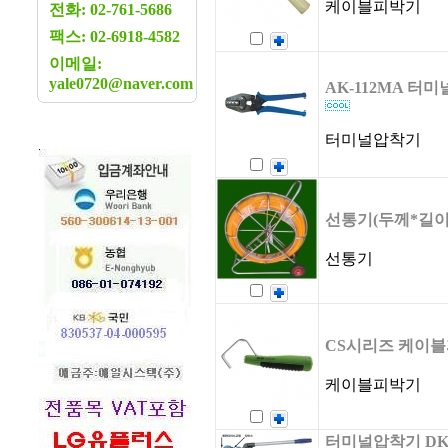
케이블피박기
전화: 02-761-5686
팩스: 02-6918-4582
이메일:
yale0720@naver.com
AK-112MA 터미널
터미널압착기
선통기(두께*길이
선통기
CS시리즈 케이
케이블피박기
터미널압착기 DK-10