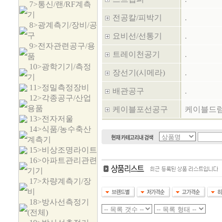
7>통신/랜/RF계측
기
전공칼/피박기
.
8>광계측기/장비/공
구
요비선/선통기
.
9>전자관련공구/용
트레이천공기
.
품
10>광학기기/측정
장선기(시메라)
.
기
11>정밀측정장비
배관공구
.
12>각종공구/산업
용품
케이블포선공구
케이블드
13>전자저울
14>식품/농수축산
계측기
15>비상조명라이트
16>아파트관리관련
기기
17>차량계측기/장
비
18>방사선측정기
(전체)