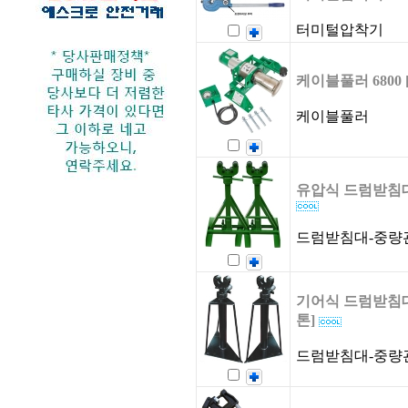
터미털압착기
케이블풀러 6800 [
케이블풀러
유압식 드럼받침대
드럼받침대-중량
기어식 드럼받침대
톤]
드럼받침대-중량