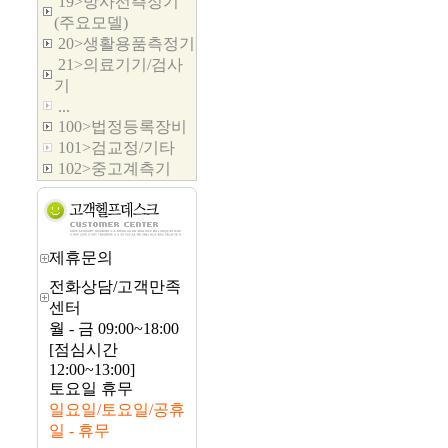
19>방사선측정기
(주요모델)
20>생활용품측정기
21>의료기기/검사
기
...
100>법정등록장비
101>검교정/기타
102>중고계측기
제휴문의
전화상담/고객만족
센터
월 - 금 09:00~18:00
[점심시간
12:00~13:00]
토요일 휴무
일요일/토요일/공휴
일 - 휴무