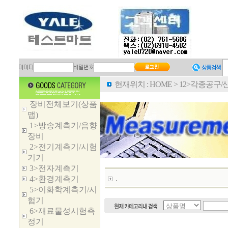
현재위치 :
HOME
>
12>각종공구
장비전체보기(상품
맵)
1>방송계측기/음향
장비
2>전기계측기/시험
기기
3>전자계측기
.
4>환경계측기
5>이화학계측기/시
험기
6>재료물성시험측
정기