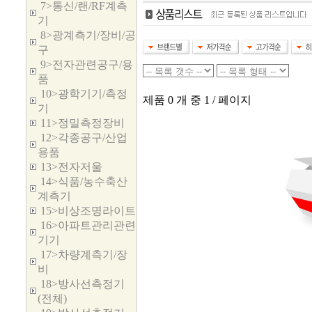
7>통신/랜/RF계측
기
8>광계측기/장비/공
구
9>전자관련공구/용
품
10>광학기기/측정
제품 0 개 중 1 / 페이지
기
11>정밀측정장비
12>각종공구/산업
용품
13>전자저울
14>식품/농수축산
계측기
15>비상조명라이트
16>아파트관리관련
기기
17>차량계측기/장
비
18>방사선측정기
(전체)