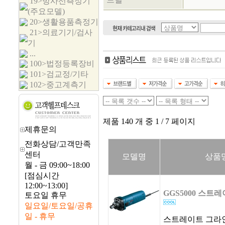
19>방사선측정기
(주요모델)
20>생활용품측정기
21>의료기기/검사
기
...
100>법정등록장비
101>검교정/기타
102>중고계측기
제품 140 개 중 1 / 7 페이지
제휴문의
전화상담/고객만족
센터
모델명
상품
월 - 금 09:00~18:00
[점심시간
12:00~13:00]
GGS5000 스트
토요일 휴무
일요일/토요일/공휴
일 - 휴무
스트레이트 그라