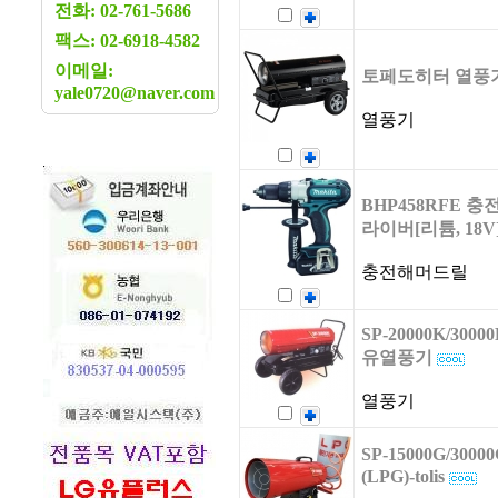
전화: 02-761-5686
팩스: 02-6918-4582
이메일:
토페도히터 열풍기
yale0720@naver.com
열풍기
BHP458RFE 
라이버[리튬, 18V
충전해머드릴
SP-20000K/3000
유열풍기
열풍기
SP-15000G/30
(LPG)-tolis