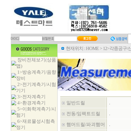
현재위치 :
HOME
>
12>각종공구
장비전체보기(상품
맵)
1>방송계측기/음향
장비
2>전기계측기/시험
기기
3>전자계측기
4>환경계측기
일반드릴
.
5>이화학계측기/시
전동/임팩트드릴
.
험기
6>재료물성시험측
햄머드릴/파괴햄머
.
정기