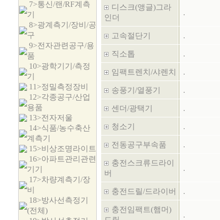
7>통신/랜/RF계측
디스크(앵글)그라
.
기
인더
8>광계측기/장비/공
구
고속절단기
.
9>전자관련공구/용
직소톱
.
품
10>광학기기/측정
임팩트렌치/샤렌치
.
기
11>정밀측정장비
송풍기/열풍기
.
12>각종공구/산업
용품
센더/광택기
.
13>전자저울
청소기
.
14>식품/농수축산
계측기
전동공구부속품
.
15>비상조명라이트
16>아파트관리관련
충전스크류드라이
.
기기
버
17>차량계측기/장
비
충전드릴/드라이버
.
18>방사선측정기
충전임팩트(햄머)
(전체)
.
드릴