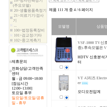
19>방사선측정기
(주요모델)
제품 111 개 중 4 / 6 페이지
20>생활용품측정기
21>의료기기/검사
기
...
모델명
상품
100>법정등록장비
101>검교정/기타
102>중고계측기
VSF-1000 TV
종)-후속모델은 VS
HDTV 신호분석
제휴문의
터
전화상담/고객만족
센터
VT 시리즈 Electron
월 - 금 09:00~18:00
er
[점심시간
12:00~13:00]
오디오전압계
토요일 휴무
일요일/토요일/공휴
일 - 휴무