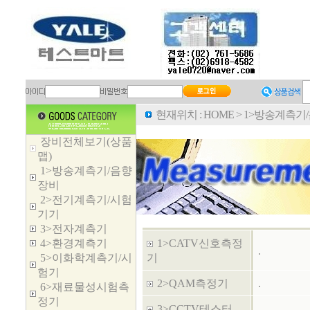
현재위치 :
HOME
>
1>방송계측기
장비전체보기(상품
맵)
1>방송계측기/음향
장비
2>전기계측기/시험
기기
3>전자계측기
4>환경계측기
1>CATV신호측정
.
5>이화학계측기/시
기
험기
2>QAM측정기
.
6>재료물성시험측
정기
3>CCTV테스터
.