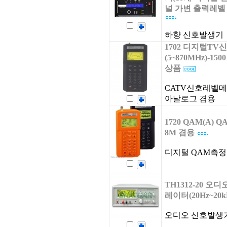
널 가변 출력레벨
하향 신호발생기
1702 디지털T
(5~870MHz)-15
상품
CATV신호레벨메타
아날로그 겸용
1720 QAM(A) Q
8M 겸용
디지털 QAM측
TH1312-20 오
레이터(20Hz~20kH
오디오 신호발생