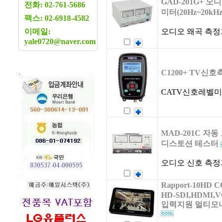
GAD-201G+ 
전화: 02-761-5686
미터(20Hz~20kHz
팩스: 02-6918-4582
이메일:
오디오 왜곡 측정
yale0720@naver.com
C1200+ TV신
CATV신호레벨
MAD-201C 자
디스토션 테스터
오디오 신호 측정
Rapport-10HD
HD-SDI,HDMI,
입력지원 멀티모니