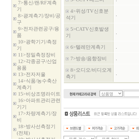
7>통신/랜/RF계측
기
4>위성/TV신호분
.
8>광계측기/장비/공
석기
구
9>전자관련공구/용
5>CATV신호발생
.
품
기
10>광학기기/측정
6>텔레만계측기
.
기
11>정밀측정장비
7>방송/음향장비
.
12>각종공구/산업
용품
8>오디오/비디오계
.
13>전자저울
측기
14>식품/농수축산
계측기
15>비상조명라이트
16>아파트관리관련
기기
17>차량계측기/장
비
18>방사선측정기
(전체)