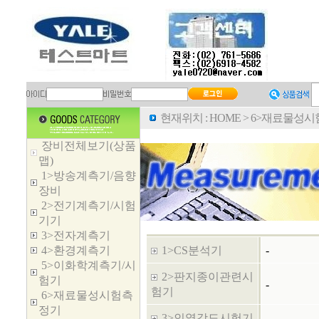
현재위치 :
HOME
>
6>재료물성시
장비전체보기(상품
맵)
1>방송계측기/음향
장비
2>전기계측기/시험
기기
3>전자계측기
4>환경계측기
1>CS분석기
-
5>이화학계측기/시
2>판지종이관련시
험기
-
험기
6>재료물성시험측
정기
3>인열강도시험기
-