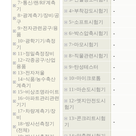
7>통신/랜/RF계측
기
4>부착강도시험기
-
8>광계측기/장비/공
구
5>소프트시험기
-
9>전자관련공구/용
6>박스압축시험기
-
품
10>광학기기/측정
7>마모시험기
-
기
11>정밀측정장비
8>직물관련시험기
-
12>각종공구/산업
용품
9>탄성테스터
-
13>전자저울
10>마이크로톰
-
14>식품/농수축산
계측기
11>마손도시험기
-
15>비상조명라이트
16>아파트관리관련
12>엣지안전도시
-
기기
험기
17>차량계측기/장
비
13>콘크리트시험
-
18>방사선측정기
기
(전체)
14>압축력시험기
-