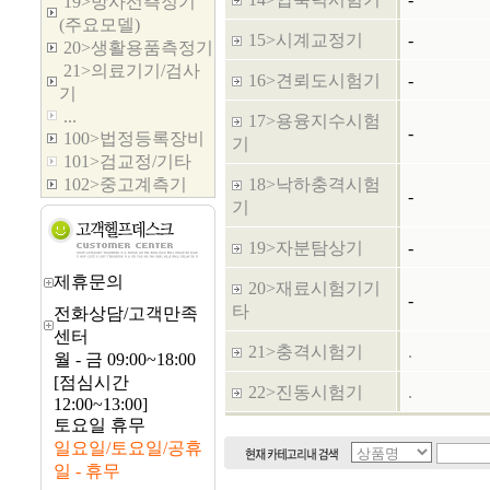
19>방사선측정기
(주요모델)
15>시계교정기
-
20>생활용품측정기
21>의료기기/검사
16>견뢰도시험기
-
기
...
17>용융지수시험
-
100>법정등록장비
기
101>검교정/기타
102>중고계측기
18>낙하충격시험
-
기
19>자분탐상기
-
제휴문의
20>재료시험기기
-
타
전화상담/고객만족
센터
21>충격시험기
.
월 - 금 09:00~18:00
[점심시간
22>진동시험기
.
12:00~13:00]
토요일 휴무
일요일/토요일/공휴
일 - 휴무