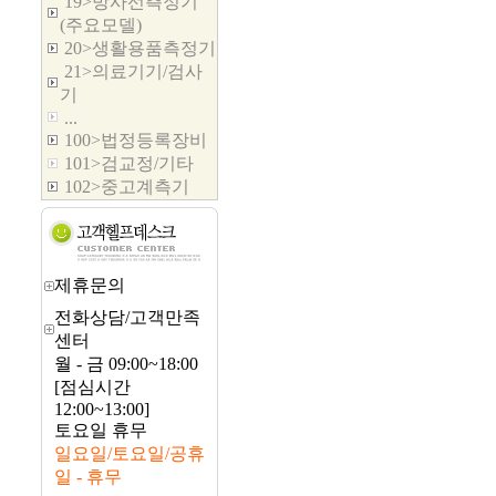
19>방사선측정기
(주요모델)
20>생활용품측정기
21>의료기기/검사
기
...
100>법정등록장비
101>검교정/기타
102>중고계측기
제휴문의
전화상담/고객만족
센터
월 - 금 09:00~18:00
[점심시간
12:00~13:00]
토요일 휴무
일요일/토요일/공휴
일 - 휴무