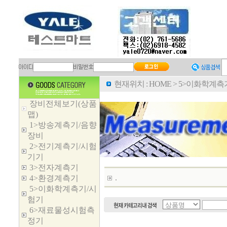
현재위치 :
HOME
>
5>이화학계측
장비전체보기(상품
맵)
1>방송계측기/음향
장비
2>전기계측기/시험
기기
3>전자계측기
.
4>환경계측기
5>이화학계측기/시
험기
6>재료물성시험측
정기