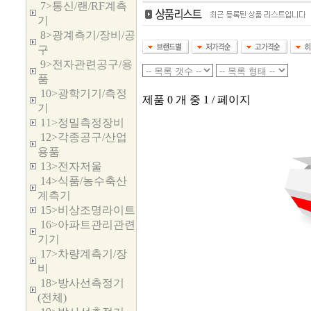
7>통신/랜/RF계측
기
8>광계측기/장비/공
구
9>전자관련공구/용
품
10>광학기기/측정
제품 0 개 중 1 / 페이지
기
11>정밀측정장비
12>각종공구/산업
용품
13>전자저울
14>식품/농수축산
계측기
15>비상조명라이트
16>아파트관리관련
기기
17>차량계측기/장
비
18>방사선측정기
(전체)