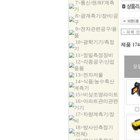
7>통신/랜/RF계측
기
8>광계측기/장비/공
구
9>전자관련공구/용
품
10>광학기기/측정
제품 174
기
11>정밀측정장비
12>각종공구/산업
모
용품
13>전자저울
14>식품/농수축산
계측기
15>비상조명라이트
16>아파트관리관련
기기
17>차량계측기/장
비
18>방사선측정기
(전체)