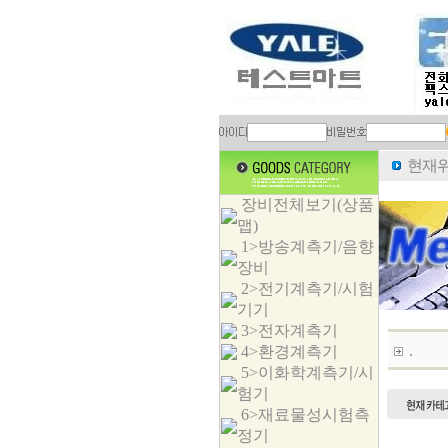
현재위
장비전체보기(상품
맵)
1>방송계측기/음향
장비
2>전기계측기/시험
기기
3>전자계측기
.
4>환경계측기
5>이화학계측기/시
험기
6>재료물성시험측
정기