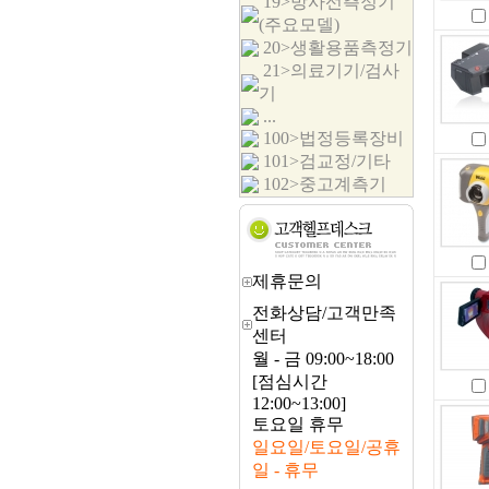
19>방사선측정기
(주요모델)
20>생활용품측정기
21>의료기기/검사
기
...
100>법정등록장비
101>검교정/기타
102>중고계측기
제휴문의
전화상담/고객만족
센터
월 - 금 09:00~18:00
[점심시간
12:00~13:00]
토요일 휴무
일요일/토요일/공휴
일 - 휴무