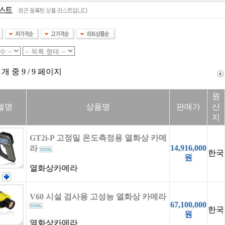
 개 중 9 / 9 페이지
원
델명
상품명
판매가
산
지
GT2i-P 고정밀 온도측정용 열화상 카메
14,916,000
라
한국
원
열화상카메라
V60 시설 검사용 고성능 열화상 카메라
67,100,000
한국
원
열화상카메라