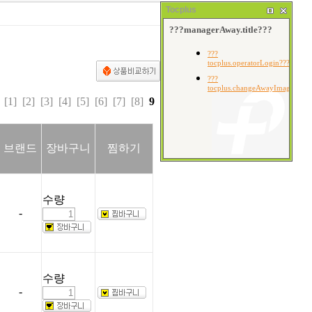
Tocplus
[1]
[2]
[3]
[4]
[5]
[6]
[7]
[8]
9
브랜드
장바구니
찜하기
수량
-
수량
-