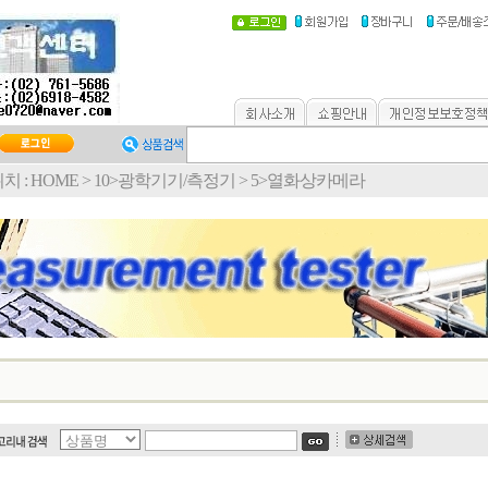
치 :
HOME
>
10>광학기기/측정기
>
5>열화상카메라