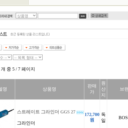
 개 중 5 / 7 페이지
원
판매
델명
상품명
산
브
가
지
스트레이트 그라인더 GGS 27
172,700
독
BOS
원
일
그라인더