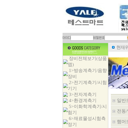
현재위
장비전체보기(상품
맵)
1>방송계측기/음향
장비
2>전기계측기/시험
기기
3>전자계측기
4>환경계측기
일반
5>이화학계측기/시
전동
험기
6>재료물성시험측
햄머
정기