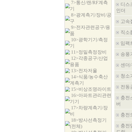
7>통신/랜/RF계측
디스
기
인더
8>광계측기/장비/공
구
고속
9>전자관련공구/용
직소
품
10>광학기기/측정
임팩
기
11>정밀측정장비
송풍
12>각종공구/산업
용품
센더
13>전자저울
청소
14>식품/농수축산
계측기
전동
15>비상조명라이트
16>아파트관리관련
충전
기기
버
17>차량계측기/장
비
충전
18>방사선측정기
충전
(전체)
드릴