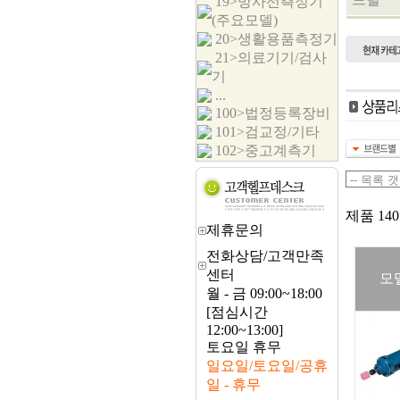
19>방사선측정기
(주요모델)
20>생활용품측정기
21>의료기기/검사
기
...
100>법정등록장비
101>검교정/기타
102>중고계측기
제품 140
제휴문의
전화상담/고객만족
센터
모
월 - 금 09:00~18:00
[점심시간
12:00~13:00]
토요일 휴무
일요일/토요일/공휴
일 - 휴무