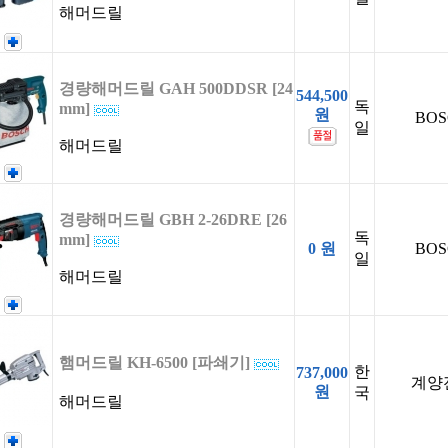
해머드릴
경량해머드릴 GAH 500DDSR [24
544,500
독
mm]
원
BOS
일
해머드릴
경량해머드릴 GBH 2-26DRE [26
독
mm]
0 원
BOS
일
해머드릴
햄머드릴 KH-6500 [파쇄기]
한
737,000
계양
원
국
해머드릴