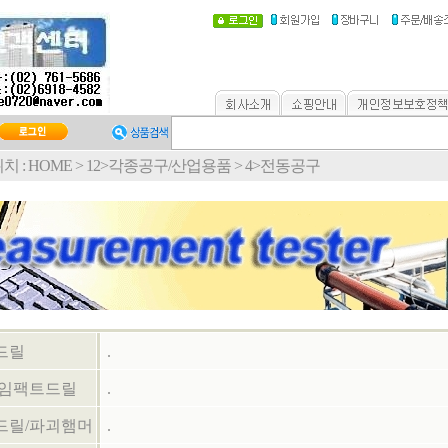
치 :
HOME
>
12>각종공구/산업용품
>
4>전동공구
드릴
.
/임팩트드릴
.
드릴/파괴햄머
.