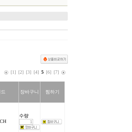
[1]
[2]
[3]
[4]
5
[6]
[7]
랜드
장바구니
찜하기
수량
CH