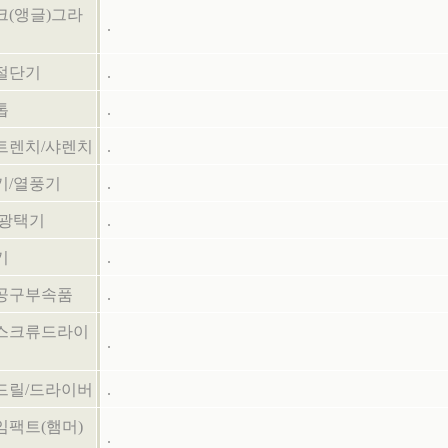
크(앵글)그라
.
절단기
.
톱
.
트렌치/샤렌치
.
기/열풍기
.
/광택기
.
기
.
공구부속품
.
스크류드라이
.
드릴/드라이버
.
임팩트(햄머)
.