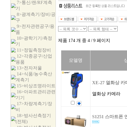
7>통신/랜/RF계측
기
8>광계측기/장비/공
구
9>전자관련공구/용
품
10>광학기기/측정
제품 174 개 중 4 / 9 페이지
기
11>정밀측정장비
12>각종공구/산업
모델명
용품
13>전자저울
14>식품/농수축산
계측기
XE-27 열화상 
15>비상조명라이트
16>아파트관리관련
열화상 카메라
기기
17>차량계측기/장
비
18>방사선측정기
S1251 스마트폰
(전체)