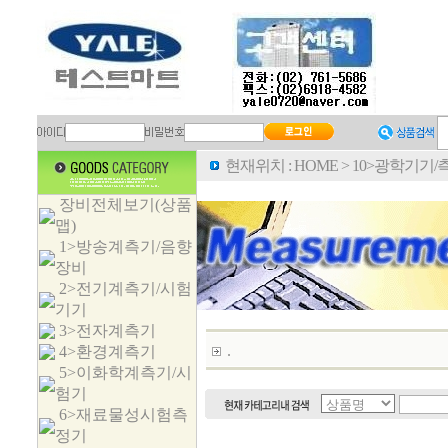
현재위치 :
HOME
>
10>광학기기/
장비전체보기(상품
맵)
1>방송계측기/음향
장비
2>전기계측기/시험
기기
3>전자계측기
.
4>환경계측기
5>이화학계측기/시
험기
6>재료물성시험측
정기