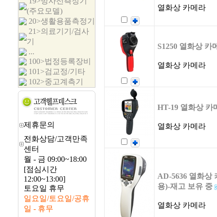
19>방사선측정기
열화상 카메라
(주요모델)
20>생활용품측정기
21>의료기기/검사
기
S1250 열화상 카
...
100>법정등록장비
열화상 카메라
101>검교정/기타
102>중고계측기
HT-19 열화상 
제휴문의
열화상 카메라
전화상담/고객만족
센터
월 - 금 09:00~18:00
[점심시간
AD-5636 열화
12:00~13:00]
용)-재고 보유 중
토요일 휴무
일요일/토요일/공휴
열화상 카메라
일 - 휴무