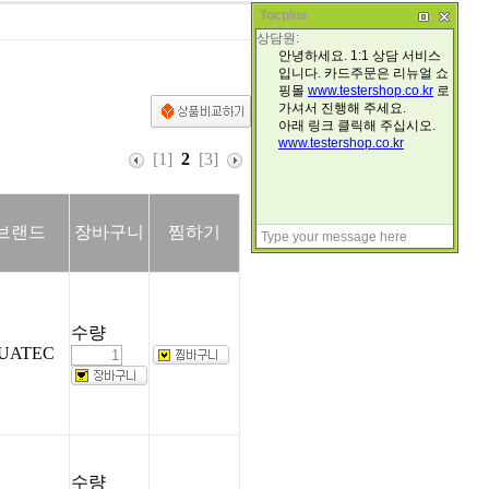
Tocplus
[1]
2
[3]
브랜드
장바구니
찜하기
수량
UATEC
수량