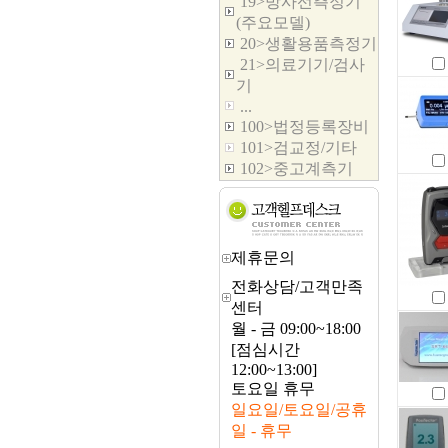
19>방사선측정기
(주요모델)
20>생활용품측정기
21>의료기기/검사
기
...
100>법정등록장비
101>검교정/기타
102>중고계측기
제휴문의
전화상담/고객만족
센터
월 - 금 09:00~18:00
[점심시간
12:00~13:00]
토요일 휴무
일요일/토요일/공휴
일 - 휴무