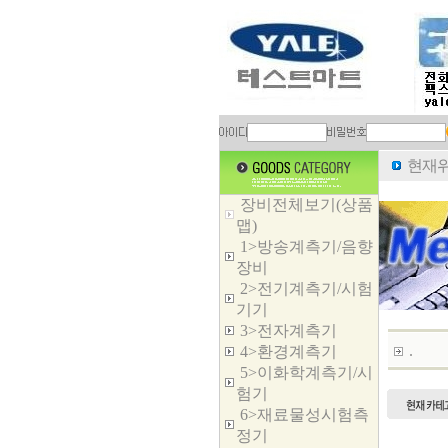
현재위
장비전체보기(상품
맵)
1>방송계측기/음향
장비
2>전기계측기/시험
기기
3>전자계측기
.
4>환경계측기
5>이화학계측기/시
험기
6>재료물성시험측
정기