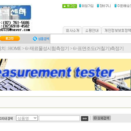
치 :
HOME
>
6>재료물성시험측정기
>
6>표면조도(거칠기)측정기