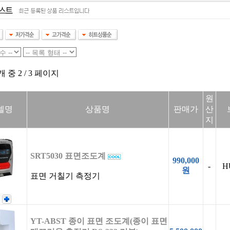
개 중 2 / 3 페이지
원
델명
상품명
판매가
산
지
SRT5030 표면조도계
990,000
-
H
원
표면 거칠기 측정기
YT-ABST 종이 표면 조도계(종이 표면