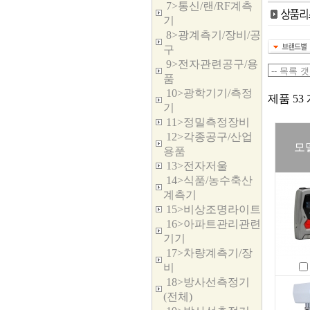
7>통신/랜/RF계측
기
8>광계측기/장비/공
구
9>전자관련공구/용
품
10>광학기기/측정
제품 53 
기
11>정밀측정장비
12>각종공구/산업
모
용품
13>전자저울
14>식품/농수축산
계측기
15>비상조명라이트
16>아파트관리관련
기기
17>차량계측기/장
비
18>방사선측정기
(전체)